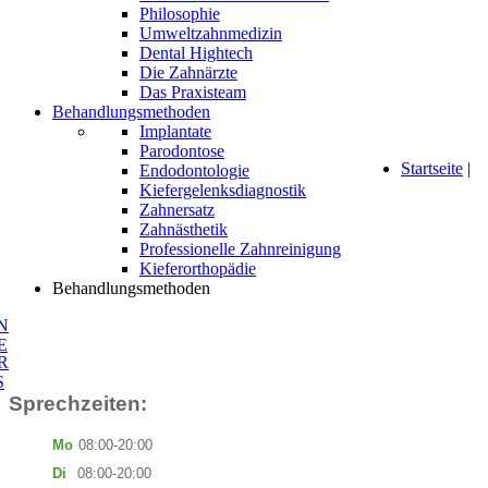
Philosophie
Umweltzahnmedizin
Dental Hightech
Die Zahnärzte
Das Praxisteam
Behandlungsmethoden
Implantate
Parodontose
Startseite
|
Endodontologie
Kiefergelenksdiagnostik
Zahnersatz
Zahnästhetik
Professionelle Zahnreinigung
Kieferorthopädie
Behandlungsmethoden
N
E
R
S
Sprechzeiten:
Mo
08:00-20:00
Di
08:00-20:00